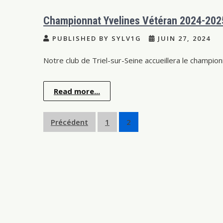
Championnat Yvelines Vétéran 2024-202
PUBLISHED BY SYLV1G
JUIN 27, 2024
Notre club de Triel-sur-Seine accueillera le champio
Read more...
Navigation
Précédent
1
2
des
articles