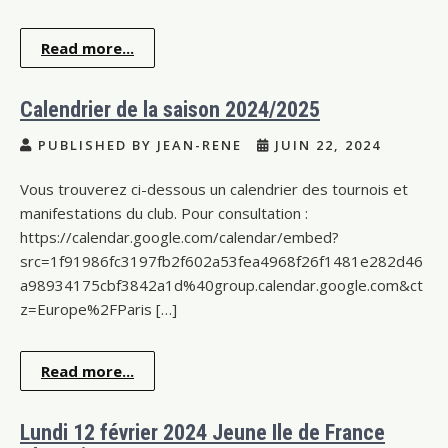
Read more...
Calendrier de la saison 2024/2025
PUBLISHED BY JEAN-RENE
JUIN 22, 2024
Vous trouverez ci-dessous un calendrier des tournois et
manifestations du club. Pour consultation :
https://calendar.google.com/calendar/embed?
src=1f91986fc3197fb2f602a53fea4968f26f1481e282d46
a98934175cbf3842a1d%40group.calendar.google.com&ct
z=Europe%2FParis […]
Read more...
Lundi 12 février 2024 Jeune Ile de France