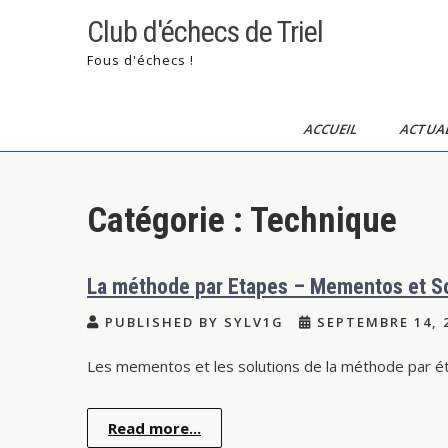
Skip
Club d'échecs de Triel
to
content
Fous d'échecs !
ACCUEIL
ACTUAL
Catégorie :
Technique
La méthode par Etapes – Mementos et So
PUBLISHED BY SYLV1G
SEPTEMBRE 14, 
Les mementos et les solutions de la méthode par ét
Read more...