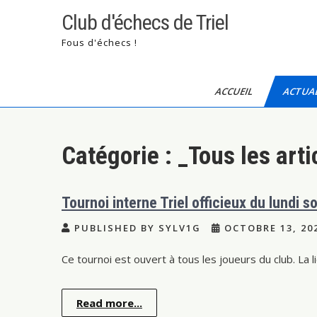
Skip
Club d'échecs de Triel
to
content
Fous d'échecs !
ACCUEIL
ACTUAL
Catégorie :
_Tous les arti
Tournoi interne Triel officieux du lundi 
PUBLISHED BY SYLV1G
OCTOBRE 13, 20
Ce tournoi est ouvert à tous les joueurs du club. La l
Read more...