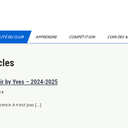
ITÉ DU CLUB
APPRENDRE
COMPÉTITION
COIN DES 
cles
soir by Yves – 2024-2025
24
icence A n’est pas […]